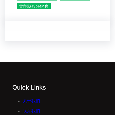
雷竞技raybet体育
Quick Links
关于我们
联系我们