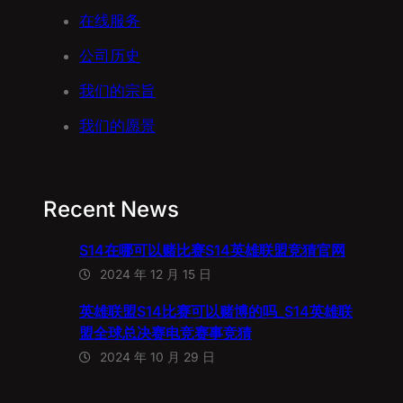
在线服务
公司历史
我们的宗旨
我们的愿景
Recent News
S14在哪可以赌比赛S14英雄联盟竞猜官网
2024 年 12 月 15 日
英雄联盟S14比赛可以赌博的吗_S14英雄联
盟全球总决赛电竞赛事竞猜
2024 年 10 月 29 日