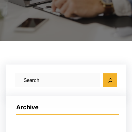
搜
索
Archive