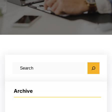
搜
索
Archive