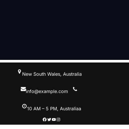
New South Wales, Australia
info@example.com
10 AM – 5 PM, Australiaa
Facebook
Twitter
YouTube
Instagram