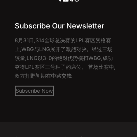
Subscribe Our Newsletter
8月31日,S14全球总决赛的LPL赛区资格赛
上,WBG与LNG展开了激烈对决。经过三场
较量,LNG以3-0的绝对优势横扫WBG,成功
夺得LPL赛区三号种子的席位。 首场比赛中,
双方打野初期在中路交锋
Subscribe Now