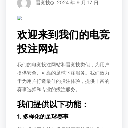
雷竞技
2024 年 9 月 17 日
欢迎来到我们的电竞
投注网站
我们的电竞投注网站和雷竞技类似，为用户
提供安全、可靠的足球下注服务。我们致力
于为用户打造最佳的投注体验，提供丰富的
赛事选择和专业的投注服务。
我们提供以下功能：
1. 多样化的足球赛事