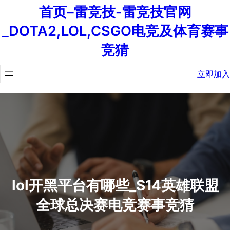
首页–雷竞技-雷竞技官网
_DOTA2,LOL,CSGO电竞及体育赛事
竞猜
立即加入
lol开黑平台有哪些_S14英雄联盟
全球总决赛电竞赛事竞猜