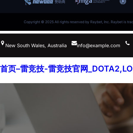
跳
New South Wales, Australia
info@example.com
至
内
容
首页–雷竞技-雷竞技官网_DOTA2,L