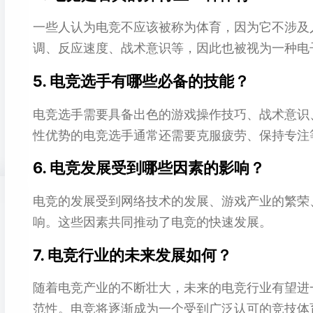
一些人认为电竞不应该被称为体育，因为它不涉及
调、反应速度、战术意识等，因此也被视为一种电
5. 电竞选手有哪些必备的技能？
电竞选手需要具备出色的游戏操作技巧、战术意识
性优势的电竞选手通常还需要克服疲劳、保持专注
6. 电竞发展受到哪些因素的影响？
电竞的发展受到网络技术的发展、游戏产业的繁荣
响。这些因素共同推动了电竞的快速发展。
7. 电竞行业的未来发展如何？
随着电竞产业的不断壮大，未来的电竞行业有望进
范性。电竞将逐渐成为一个受到广泛认可的竞技体