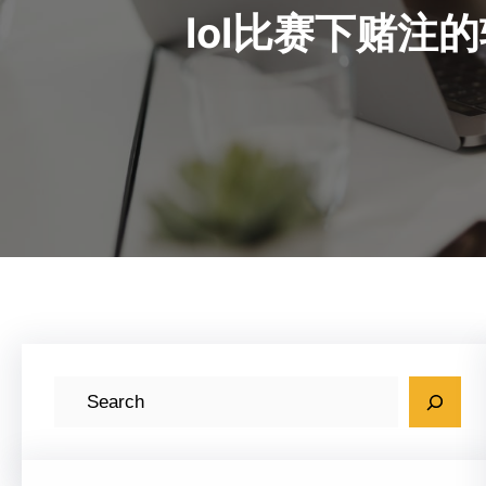
lol比赛下赌注
搜
索