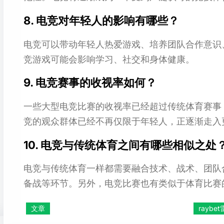
8. 电竞对年轻人的影响有哪些？
电竞可以带动年轻人热爱游戏、培养团队合作意识
竞游戏可能会影响学习、社交和身体健康。
9. 电竞赛事的收视率如何？
一些大型电竞比赛的收视率已经超过传统体育赛事
竞的观众群体已经不再仅限于年轻人，正逐渐走入
10. 电竞与传统体育之间有哪些相似之处
电竞与传统体育一样都需要融合技术、战术、团队
备战等环节。另外，电竞比赛也有类似于体育比赛
文章
rayb