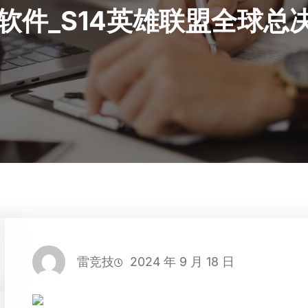
的软件_S14英雄联盟全球
雷竞技
2024 年 9 月 18 日