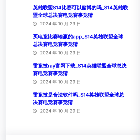
英雄联盟S14比赛可以赌博的吗_S14英雄联
盟全球总决赛电竞赛事竞猜
2024 年 10 月 29 日
买电竞比赛输赢的app_S14英雄联盟全球
总决赛电竞赛事竞猜
2024 年 10 月 29 日
雷竞技ray官网下载_S14英雄联盟全球总决
赛电竞赛事竞猜
2024 年 10 月 29 日
雷竞技是合法软件吗_S14英雄联盟全球总
决赛电竞赛事竞猜
2024 年 10 月 29 日