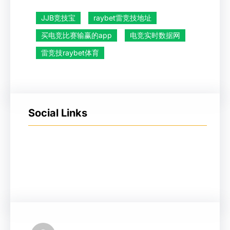
JJB竞技宝
raybet雷竞技地址
买电竞比赛输赢的app
电竞实时数据网
雷竞技raybet体育
Social Links
Facebook
Twitter
LinkedIn
Instagram