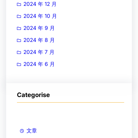
2024 年 12 月
2024 年 10 月
2024 年 9 月
2024 年 8 月
2024 年 7 月
2024 年 6 月
Categorise
文章