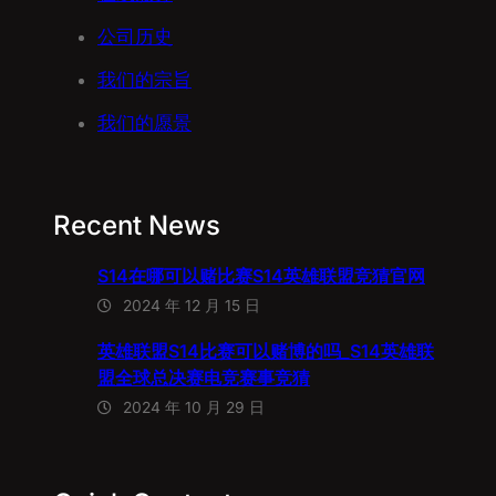
公司历史
我们的宗旨
我们的愿景
Recent News
S14在哪可以赌比赛S14英雄联盟竞猜官网
2024 年 12 月 15 日
英雄联盟S14比赛可以赌博的吗_S14英雄联
盟全球总决赛电竞赛事竞猜
2024 年 10 月 29 日