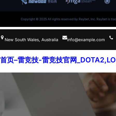
跳
New South Wales, Australia
info@example.com
至
内
容
首页–雷竞技-雷竞技官网_DOTA2,L