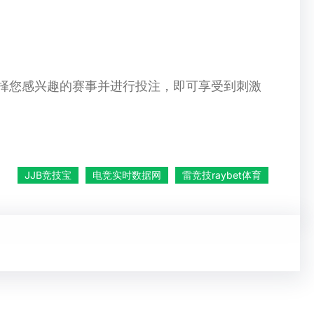
择您感兴趣的赛事并进行投注，即可享受到刺激
JJB竞技宝
电竞实时数据网
雷竞技raybet体育