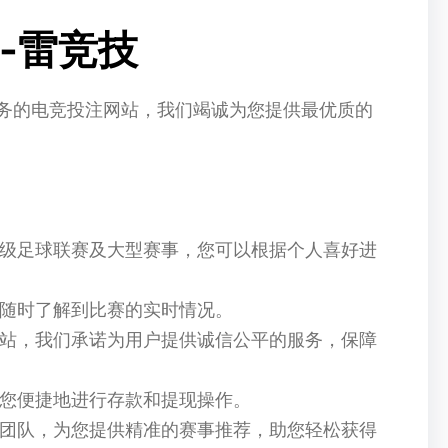
-雷竞技
务的电竞投注网站，我们竭诚为您提供最优质的
级足球联赛及大型赛事，您可以根据个人喜好进
随时了解到比赛的实时情况。
站，我们承诺为用户提供诚信公平的服务，保障
您便捷地进行存款和提现操作。
团队，为您提供精准的赛事推荐，助您轻松获得