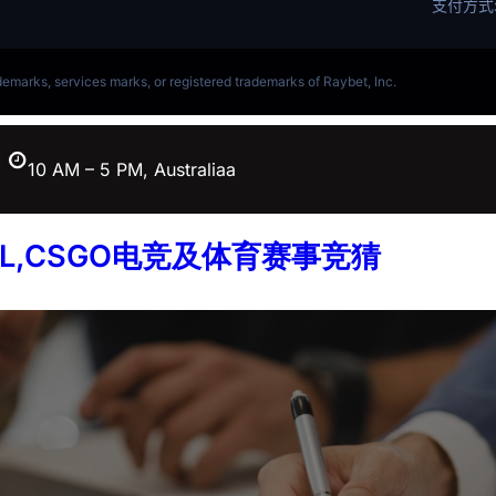
10 AM – 5 PM, Australiaa
OL,CSGO电竞及体育赛事竞猜