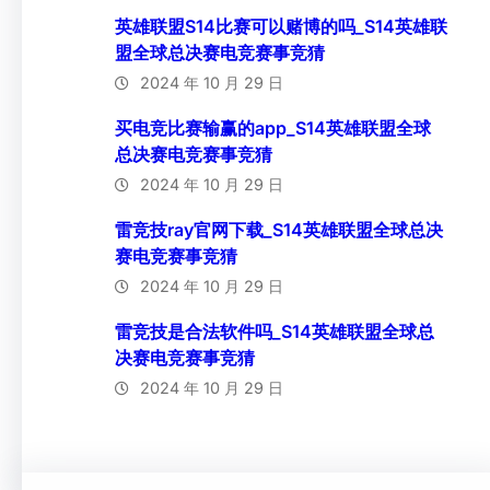
英雄联盟S14比赛可以赌博的吗_S14英雄联
盟全球总决赛电竞赛事竞猜
2024 年 10 月 29 日
买电竞比赛输赢的app_S14英雄联盟全球
总决赛电竞赛事竞猜
2024 年 10 月 29 日
雷竞技ray官网下载_S14英雄联盟全球总决
赛电竞赛事竞猜
2024 年 10 月 29 日
雷竞技是合法软件吗_S14英雄联盟全球总
决赛电竞赛事竞猜
2024 年 10 月 29 日