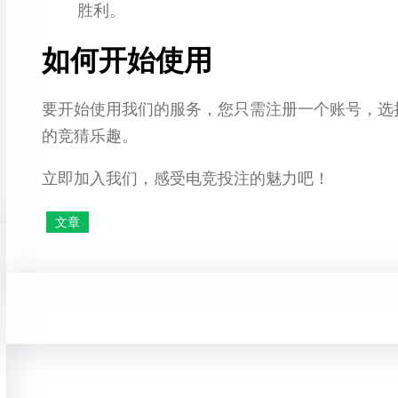
胜利。
如何开始使用
要开始使用我们的服务，您只需注册一个账号，选
的竞猜乐趣。
立即加入我们，感受电竞投注的魅力吧！
文章