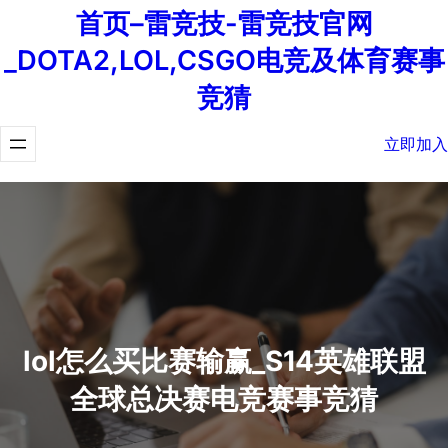
首页–雷竞技-雷竞技官网
_DOTA2,LOL,CSGO电竞及体育赛事
竞猜
立即加入
lol怎么买比赛输赢_S14英雄联盟
全球总决赛电竞赛事竞猜