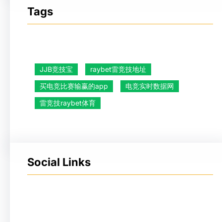
Tags
JJB竞技宝
raybet雷竞技地址
买电竞比赛输赢的app
电竞实时数据网
雷竞技raybet体育
Social Links
Facebook
Twitter
LinkedIn
Instagram