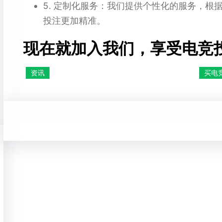
5. 定制化服务：我们提供个性化的服务，
投注更加精准。
现在就加入我们，享受电竞
资讯
买电