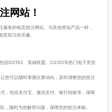
注网站！
注服务的电竞投注网站。与其他类似产品一样，
电竞投注的乐趣。
包括DOTA2、英雄联盟、CS:GO等热门电子竞技
新，让您可以随时掌握比赛动向，及时调整您的投注
付方式，包括支付宝、微信支付、银行转账等，保障
团队，随时为您解答问题，保障您的投注体验。