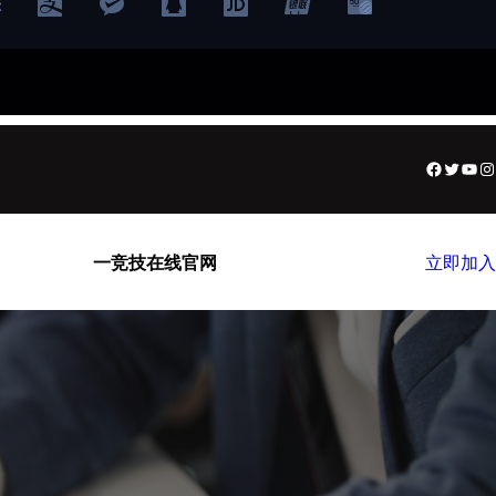
Facebo
Twitte
You
In
一竞技在线官网
立即加入