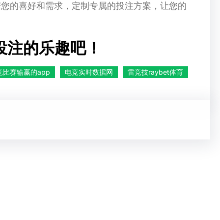
根据您的喜好和需求，定制专属的投注方案，让您的
投注的乐趣吧！
竞比赛输赢的app
电竞实时数据网
雷竞技raybet体育