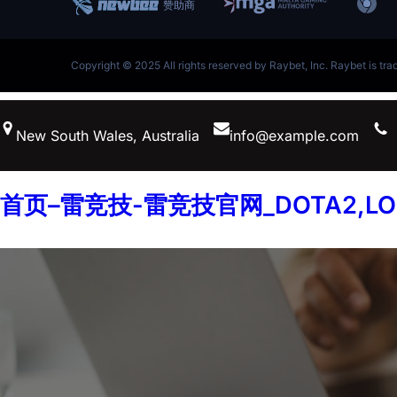
跳
New South Wales, Australia
info@example.com
至
内
容
首页–雷竞技-雷竞技官网_DOTA2,L