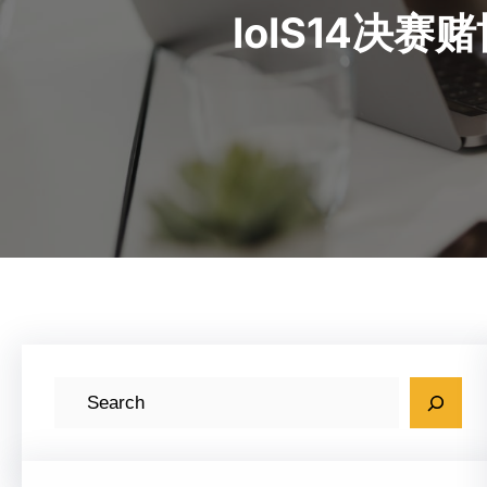
lolS14决
搜
索