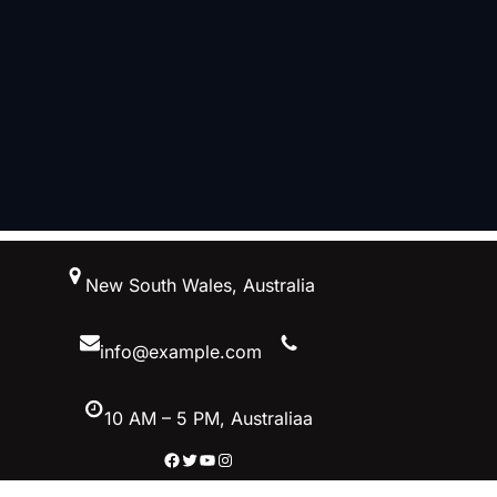
New South Wales, Australia
info@example.com
10 AM – 5 PM, Australiaa
Facebook
Twitter
YouTube
Instagram