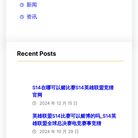
新闻
资讯
Recent Posts
S14在哪可以赌比赛S14英雄联盟竞猜
官网
2024 年 12 月 15 日
英雄联盟S14比赛可以赌博的吗_S14英
雄联盟全球总决赛电竞赛事竞猜
2024 年 10 月 29 日