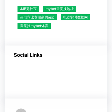
JJB竞技宝
raybet雷竞技地址
买电竞比赛输赢的app
电竞实时数据网
雷竞技raybet体育
Social Links
Facebook
Twitter
LinkedIn
Instagram