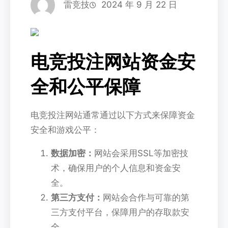
雷竞技
2024 年 9 月 22 日
电竞投注网站资金安
全和公平保障
电竞投注网站通常通过以下方式来保障资金
安全和游戏公平：
数据加密：
网站会采用SSL等加密技
术，确保用户的个人信息和资金安
全。
第三方支付：
网站会合作与可靠的第
三方支付平台，保障用户的存取款安
全。