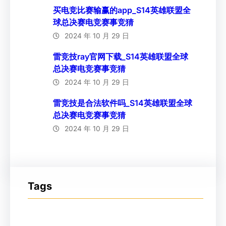
买电竞比赛输赢的app_S14英雄联盟全
球总决赛电竞赛事竞猜
2024 年 10 月 29 日
雷竞技ray官网下载_S14英雄联盟全球
总决赛电竞赛事竞猜
2024 年 10 月 29 日
雷竞技是合法软件吗_S14英雄联盟全球
总决赛电竞赛事竞猜
2024 年 10 月 29 日
Tags