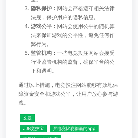
隐私保护：
网站会严格遵守相关法律
法规，保护用户的隐私信息。
游戏公平：
网站会使用公平的随机算
法来保证游戏的公平性，避免任何作
弊行为。
监管机构：
一些电竞投注网站会接受
行业监管机构的监督，确保平台的公
正和透明。
通过以上措施，电竞投注网站能够有效地保
障资金安全和游戏公平，让用户放心参与游
戏。
文章
JJB竞技宝
买电竞比赛输赢的app