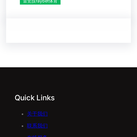
雷竞技raybet体育
Quick Links
关于我们
联系我们