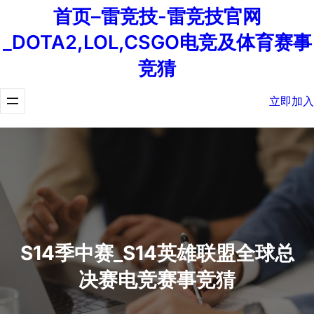
首页–雷竞技-雷竞技官网
_DOTA2,LOL,CSGO电竞及体育赛事
竞猜
立即加入
S14季中赛_S14英雄联盟全球总
决赛电竞赛事竞猜