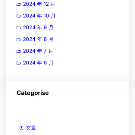
2024 年 12 月
2024 年 10 月
2024 年 9 月
2024 年 8 月
2024 年 7 月
2024 年 6 月
Categorise
文章