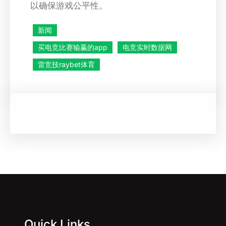
以确保游戏公平性。
新闻
买电竞比赛输赢的app
电竞实时数据网
雷竞技raybet体育
Quick Links