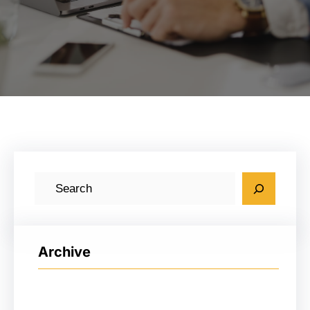
搜
索
Archive