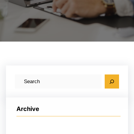
搜
索
Archive