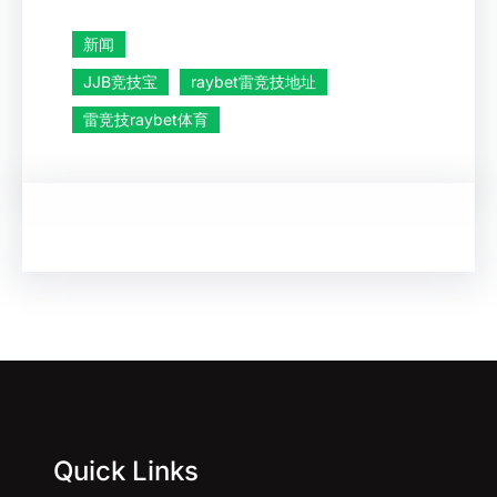
新闻
JJB竞技宝
raybet雷竞技地址
雷竞技raybet体育
Quick Links