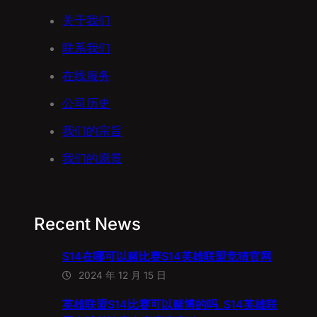
关于我们
联系我们
在线服务
公司历史
我们的宗旨
我们的愿景
Recent News
S14在哪可以赌比赛S14英雄联盟竞猜官网
2024 年 12 月 15 日
英雄联盟S14比赛可以赌博的吗_S14英雄联