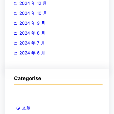
2024 年 12 月
2024 年 10 月
2024 年 9 月
2024 年 8 月
2024 年 7 月
2024 年 6 月
Categorise
文章