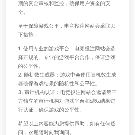
期的资金审核和监控，确保用户资金的安
全。
至于保障游戏公平，电竞投注网站会采取以
下措施：
1. 使用专业的游戏平台：电竞投注网站会选
择正规的、专业的游戏平台合作，保证游戏
的公平性。
2. 随机数生成器：游戏中会使用随机数生成
器确保游戏结果的随机性和公平性。
3. 审计机构认证：电竞投注网站会邀请第三
方独立的审计机构对游戏平台和游戏结果进
行认证，确保游戏的公平性。
希望以上内容能为您提供帮助，如有任何疑
问，欢迎随时向我询问。