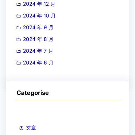
2024 年 12 月
2024 年 10 月
2024 年 9 月
2024 年 8 月
2024 年 7 月
2024 年 6 月
Categorise
文章