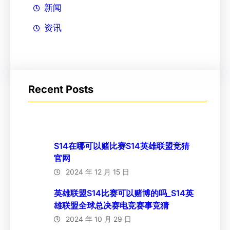
新闻
资讯
Recent Posts
S14在哪可以赌比赛S14英雄联盟竞猜
官网
2024 年 12 月 15 日
英雄联盟S14比赛可以赌博的吗_S14英
雄联盟全球总决赛电竞赛事竞猜
2024 年 10 月 29 日