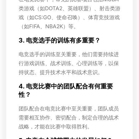
类游戏（如DOTA2、英雄联盟）、射击类游
戏（如CS:GO、使命召唤）、体育竞技游戏
（如FIFA、NBA2K）等。
3. 电竞选手的训练有多重要？
电竞选手的训练至关重要，他们需要持续进
行游戏训练、战术训练、心理训练等，以保
持状态、提升技术水平和战术意识。
4. 电竞比赛中的团队配合有何重要
性？
团队配合在电竞比赛中至关重要，团队成员
需要相互协作、密切配合，制定合理的战术
战略，才能在比赛中取得胜利。