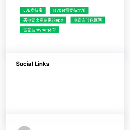
JJB竞技宝
raybet雷竞技地址
买电竞比赛输赢的app
电竞实时数据网
雷竞技raybet体育
Social Links
Facebook
Twitter
LinkedIn
Instagram