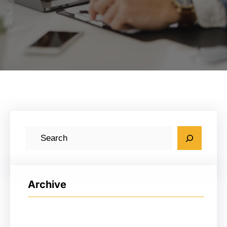
搜
索
Archive