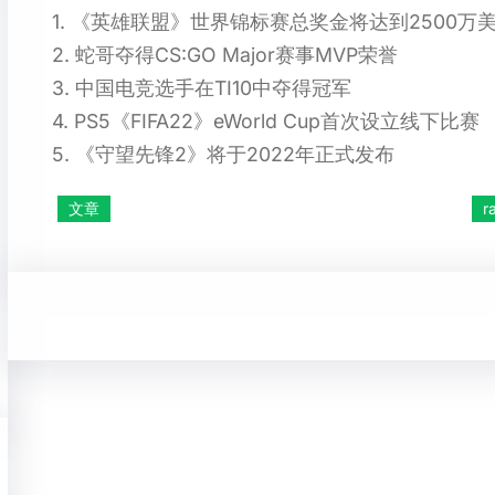
1. 《英雄联盟》世界锦标赛总奖金将达到2500万
2. 蛇哥夺得CS:GO Major赛事MVP荣誉
3. 中国电竞选手在TI10中夺得冠军
4. PS5《FIFA22》eWorld Cup首次设立线下比赛
5. 《守望先锋2》将于2022年正式发布
文章
r