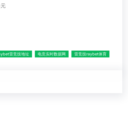
美元
aybet雷竞技地址
电竞实时数据网
雷竞技raybet体育