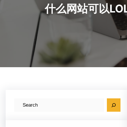
什么网站可以LO
搜
索