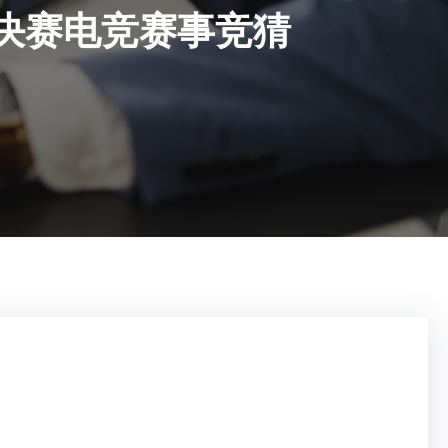
总决赛电竞赛事竞猜