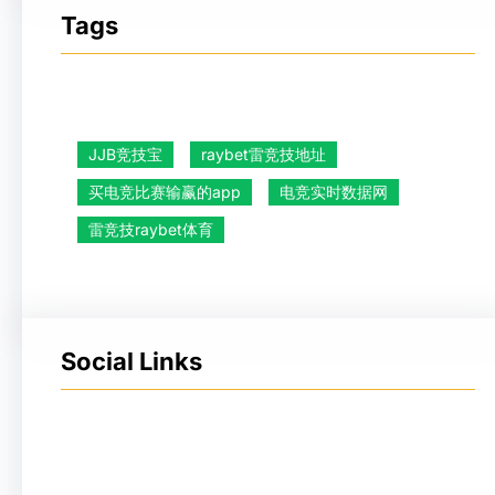
Tags
JJB竞技宝
raybet雷竞技地址
买电竞比赛输赢的app
电竞实时数据网
雷竞技raybet体育
Social Links
Facebook
Twitter
LinkedIn
Instagram