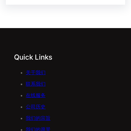
Quick Links
关于我们
联系我们
在线服务
公司历史
我们的宗旨
我们的愿景