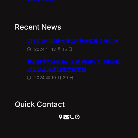
Recent News
S14在哪可以赌比赛S14英雄联盟竞猜官网
2024 年 12 月 15 日
英雄联盟S14比赛可以赌博的吗_S14英雄联
盟全球总决赛电竞赛事竞猜
2024 年 10 月 29 日
Quick Contact