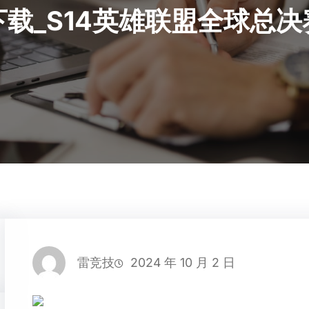
载_S14英雄联盟全球总
雷竞技
2024 年 10 月 2 日