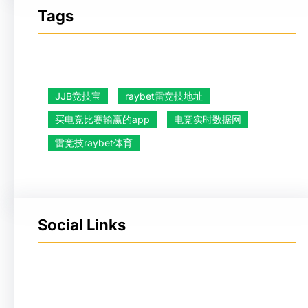
Tags
JJB竞技宝
raybet雷竞技地址
买电竞比赛输赢的app
电竞实时数据网
雷竞技raybet体育
Social Links
Facebook
Twitter
LinkedIn
Instagram