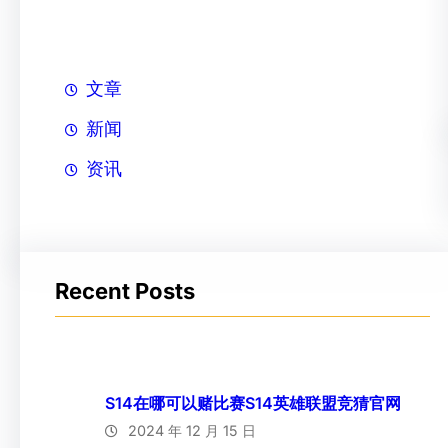
文章
新闻
资讯
Recent Posts
S14在哪可以赌比赛S14英雄联盟竞猜官网
2024 年 12 月 15 日