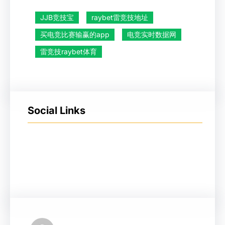
JJB竞技宝
raybet雷竞技地址
买电竞比赛输赢的app
电竞实时数据网
雷竞技raybet体育
Social Links
Facebook
Twitter
LinkedIn
Instagram