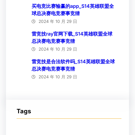
买电竞比赛输赢的app_S14英雄联盟全
球总决赛电竞赛事竞猜
2024 年 10 月 29 日
雷竞技ray官网下载_S14英雄联盟全球
总决赛电竞赛事竞猜
2024 年 10 月 29 日
雷竞技是合法软件吗_S14英雄联盟全球
总决赛电竞赛事竞猜
2024 年 10 月 29 日
Tags