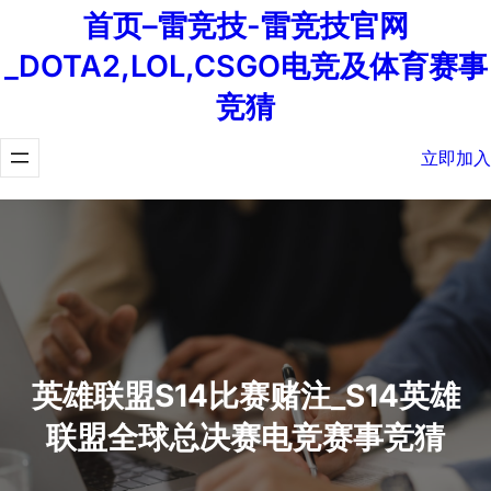
首页–雷竞技-雷竞技官网
_DOTA2,LOL,CSGO电竞及体育赛事
竞猜
立即加入
英雄联盟S14比赛赌注_S14英雄
联盟全球总决赛电竞赛事竞猜