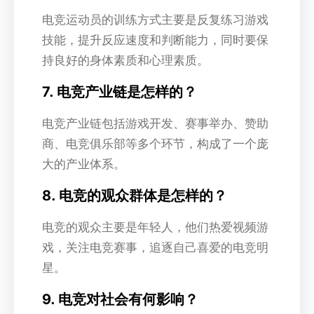
电竞运动员的训练方式主要是反复练习游戏
技能，提升反应速度和判断能力，同时要保
持良好的身体素质和心理素质。
7. 电竞产业链是怎样的？
电竞产业链包括游戏开发、赛事举办、赞助
商、电竞俱乐部等多个环节，构成了一个庞
大的产业体系。
8. 电竞的观众群体是怎样的？
电竞的观众主要是年轻人，他们热爱视频游
戏，关注电竞赛事，追逐自己喜爱的电竞明
星。
9. 电竞对社会有何影响？