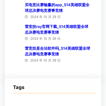
买电竞比赛输赢的app_S14英雄联盟全
球总决赛电竞赛事竞猜
2024 年 10 月 29 日
雷竞技ray官网下载_S14英雄联盟全球
总决赛电竞赛事竞猜
2024 年 10 月 29 日
雷竞技是合法软件吗_S14英雄联盟全球
总决赛电竞赛事竞猜
2024 年 10 月 29 日
Tags