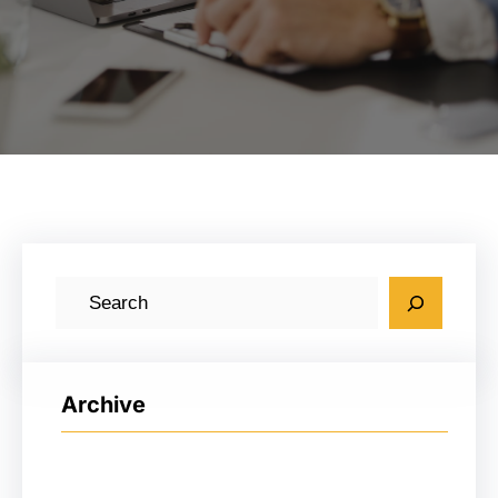
搜
索
Archive