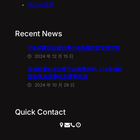
我们的愿景
Recent News
S14在哪可以赌比赛S14英雄联盟竞猜官网
2024 年 12 月 15 日
英雄联盟S14比赛可以赌博的吗_S14英雄联
盟全球总决赛电竞赛事竞猜
2024 年 10 月 29 日
Quick Contact