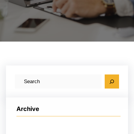
搜
索
Archive