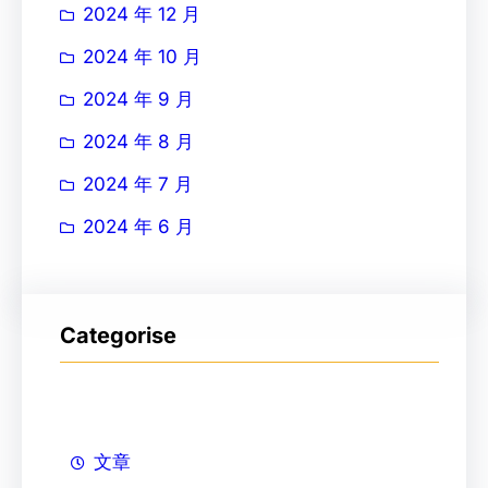
2024 年 12 月
2024 年 10 月
2024 年 9 月
2024 年 8 月
2024 年 7 月
2024 年 6 月
Categorise
文章