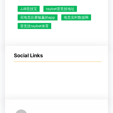
JJB竞技宝
raybet雷竞技地址
买电竞比赛输赢的app
电竞实时数据网
雷竞技raybet体育
Social Links
Facebook
Twitter
LinkedIn
Instagram