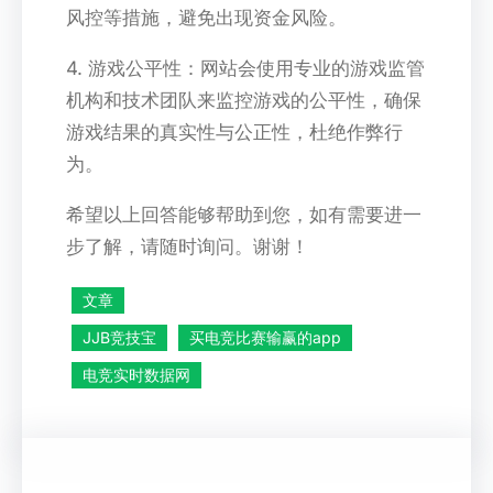
风控等措施，避免出现资金风险。
4. 游戏公平性：网站会使用专业的游戏监管
机构和技术团队来监控游戏的公平性，确保
游戏结果的真实性与公正性，杜绝作弊行
为。
希望以上回答能够帮助到您，如有需要进一
步了解，请随时询问。谢谢！
文章
JJB竞技宝
买电竞比赛输赢的app
电竞实时数据网