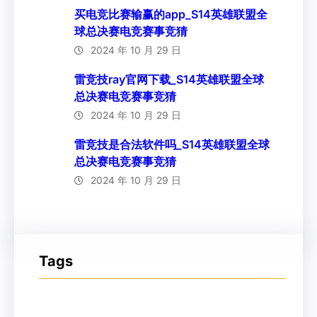
买电竞比赛输赢的app_S14英雄联盟全
球总决赛电竞赛事竞猜
2024 年 10 月 29 日
雷竞技ray官网下载_S14英雄联盟全球
总决赛电竞赛事竞猜
2024 年 10 月 29 日
雷竞技是合法软件吗_S14英雄联盟全球
总决赛电竞赛事竞猜
2024 年 10 月 29 日
Tags