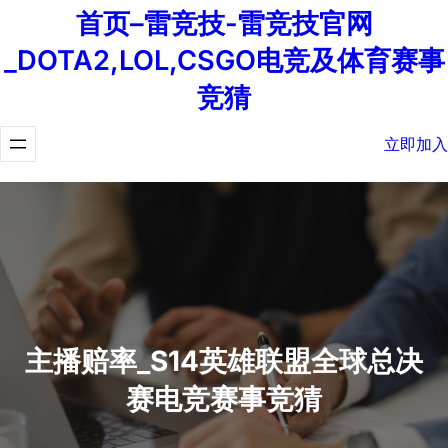
首页–雷竞技-雷竞技官网
_DOTA2,LOL,CSGO电竞及体育赛事
竞猜
立即加入
主播赔率_S14英雄联盟全球总决
赛电竞赛事竞猜