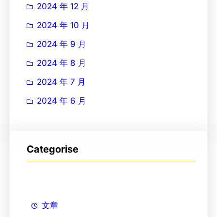
2024 年 12 月
2024 年 10 月
2024 年 9 月
2024 年 8 月
2024 年 7 月
2024 年 6 月
Categorise
文章