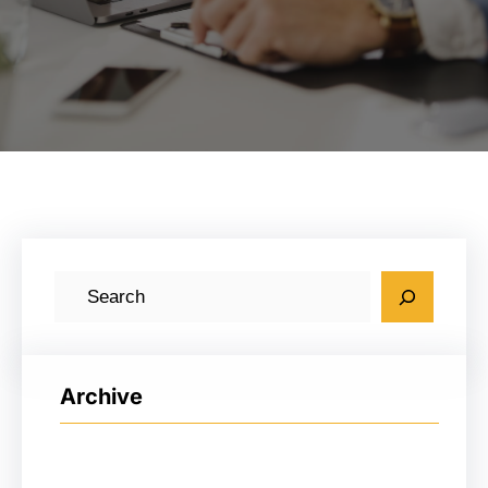
搜
索
Archive