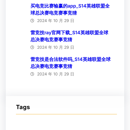
买电竞比赛输赢的app_S14英雄联盟全
球总决赛电竞赛事竞猜
2024 年 10 月 29 日
雷竞技ray官网下载_S14英雄联盟全球
总决赛电竞赛事竞猜
2024 年 10 月 29 日
雷竞技是合法软件吗_S14英雄联盟全球
总决赛电竞赛事竞猜
2024 年 10 月 29 日
Tags