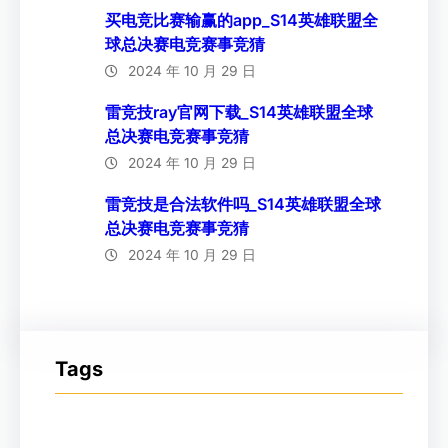
买电竞比赛输赢的app_S14英雄联盟全
球总决赛电竞赛事竞猜
2024 年 10 月 29 日
雷竞技ray官网下载_S14英雄联盟全球
总决赛电竞赛事竞猜
2024 年 10 月 29 日
雷竞技是合法软件吗_S14英雄联盟全球
总决赛电竞赛事竞猜
2024 年 10 月 29 日
Tags