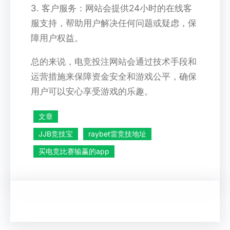
3. 客户服务：网站会提供24小时的在线客
服支持，帮助用户解决任何问题或疑虑，保
障用户权益。
总的来说，电竞投注网站会通过技术手段和
运营措施来保障资金安全和游戏公平，确保
用户可以安心享受游戏的乐趣。
文章
JJB竞技宝
raybet雷竞技地址
买电竞比赛输赢的app