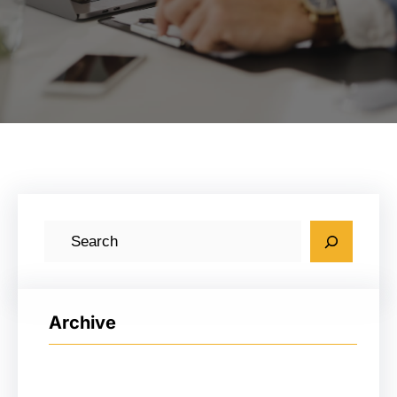
搜
索
Archive