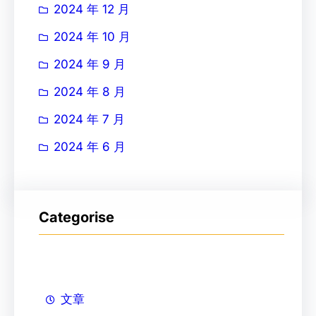
2024 年 12 月
2024 年 10 月
2024 年 9 月
2024 年 8 月
2024 年 7 月
2024 年 6 月
Categorise
文章