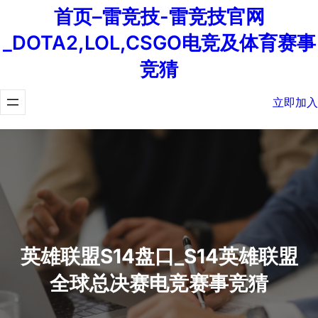
首页–雷竞技-雷竞技官网
_DOTA2,LOL,CSGO电竞及体育赛事
竞猜
立即加入
英雄联盟S14盘口_S14英雄联盟
全球总决赛电竞赛事竞猜