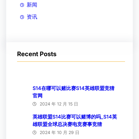
新闻
资讯
Recent Posts
S14在哪可以赌比赛S14英雄联盟竞猜
官网
2024 年 12 月 15 日
英雄联盟S14比赛可以赌博的吗_S14英
雄联盟全球总决赛电竞赛事竞猜
2024 年 10 月 29 日