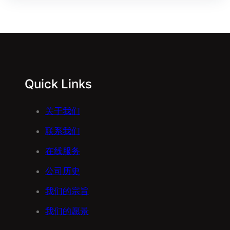
Quick Links
关于我们
联系我们
在线服务
公司历史
我们的宗旨
我们的愿景