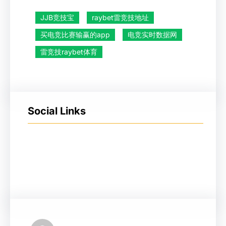
JJB竞技宝
raybet雷竞技地址
买电竞比赛输赢的app
电竞实时数据网
雷竞技raybet体育
Social Links
Facebook
Twitter
LinkedIn
Instagram