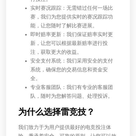
实时赛况跟踪：无需错过任何一场比
赛，我们为您提供实时的赛况跟踪功
能，让您随时了解比赛进展。
即时赔率更新：我们保证赔率实时更
新，让您可以根据最新赔率进行投
注，获取更大的收益。
安全支付系统：我们采用安全的支付
系统，确保您的交易信息和资金安
全。
专业客服团队：我们有专业的客服团
队，随时为您解答问题、处理投诉。
为什么选择雷竞技？
我们致力于为用户提供最好的电竞投注体
验，秉承着安全、可靠的原则，让您可以放