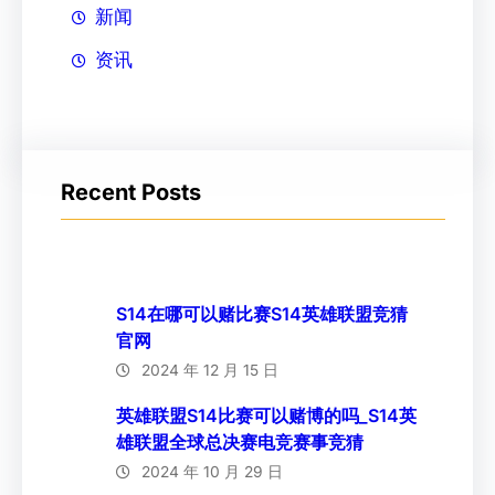
新闻
资讯
Recent Posts
S14在哪可以赌比赛S14英雄联盟竞猜
官网
2024 年 12 月 15 日
英雄联盟S14比赛可以赌博的吗_S14英
雄联盟全球总决赛电竞赛事竞猜
2024 年 10 月 29 日