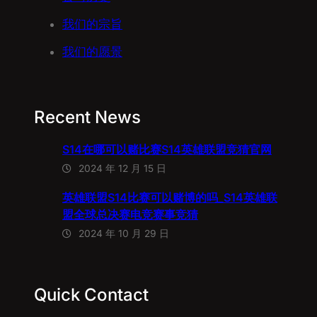
我们的宗旨
我们的愿景
Recent News
S14在哪可以赌比赛S14英雄联盟竞猜官网
2024 年 12 月 15 日
英雄联盟S14比赛可以赌博的吗_S14英雄联
盟全球总决赛电竞赛事竞猜
2024 年 10 月 29 日
Quick Contact