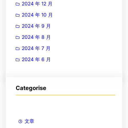
2024 年 12 月
2024 年 10 月
2024 年 9 月
2024 年 8 月
2024 年 7 月
2024 年 6 月
Categorise
文章