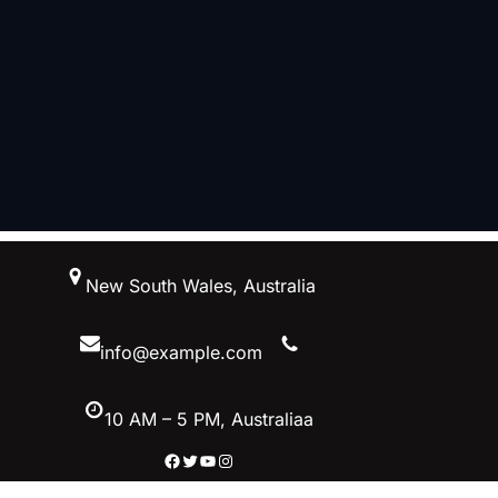
New South Wales, Australia
info@example.com
10 AM – 5 PM, Australiaa
Facebook
Twitter
YouTube
Instagram