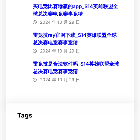
买电竞比赛输赢的app_S14英雄联盟全
球总决赛电竞赛事竞猜
2024 年 10 月 29 日
雷竞技ray官网下载_S14英雄联盟全球
总决赛电竞赛事竞猜
2024 年 10 月 29 日
雷竞技是合法软件吗_S14英雄联盟全球
总决赛电竞赛事竞猜
2024 年 10 月 29 日
Tags