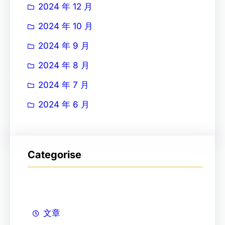
2024 年 12 月
2024 年 10 月
2024 年 9 月
2024 年 8 月
2024 年 7 月
2024 年 6 月
Categorise
文章