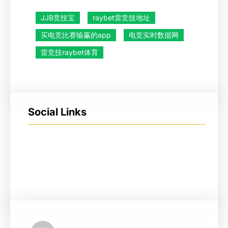
JJB竞技宝
raybet雷竞技地址
买电竞比赛输赢的app
电竞实时数据网
雷竞技raybet体育
Social Links
Facebook
Twitter
LinkedIn
Instagram