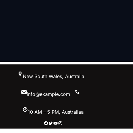
New South Wales, Australia
info@example.com
10 AM – 5 PM, Australiaa
Facebook
Twitter
YouTube
Instagram