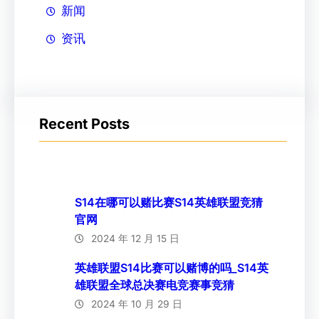
新闻
资讯
Recent Posts
S14在哪可以赌比赛S14英雄联盟竞猜
官网
2024 年 12 月 15 日
英雄联盟S14比赛可以赌博的吗_S14英
雄联盟全球总决赛电竞赛事竞猜
2024 年 10 月 29 日