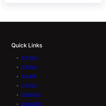
Quick Links
关于我们
联系我们
在线服务
公司历史
我们的宗旨
我们的愿景