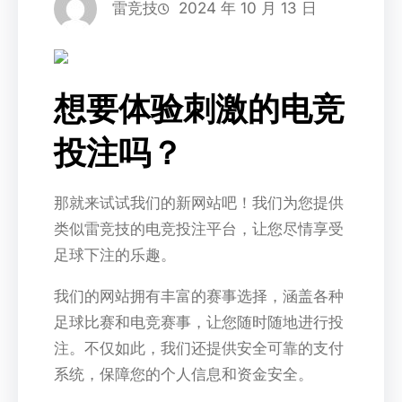
雷竞技
2024 年 10 月 13 日
想要体验刺激的电竞
投注吗？
那就来试试我们的新网站吧！我们为您提供
类似雷竞技的电竞投注平台，让您尽情享受
足球下注的乐趣。
我们的网站拥有丰富的赛事选择，涵盖各种
足球比赛和电竞赛事，让您随时随地进行投
注。不仅如此，我们还提供安全可靠的支付
系统，保障您的个人信息和资金安全。