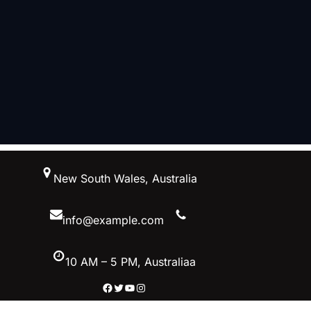
New South Wales, Australia
info@example.com
10 AM – 5 PM, Australiaa
Facebook
Twitter
YouTube
Instagram