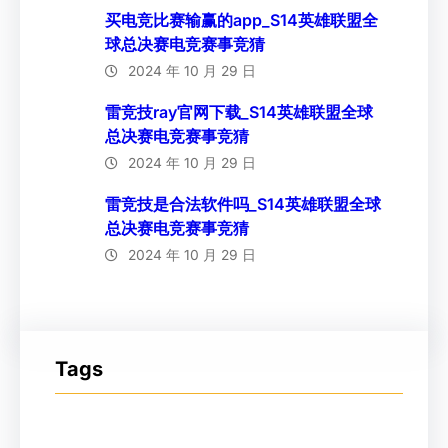
买电竞比赛输赢的app_S14英雄联盟全
球总决赛电竞赛事竞猜
2024 年 10 月 29 日
雷竞技ray官网下载_S14英雄联盟全球
总决赛电竞赛事竞猜
2024 年 10 月 29 日
雷竞技是合法软件吗_S14英雄联盟全球
总决赛电竞赛事竞猜
2024 年 10 月 29 日
Tags