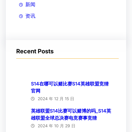
新闻
资讯
Recent Posts
S14在哪可以赌比赛S14英雄联盟竞猜
官网
2024 年 12 月 15 日
英雄联盟S14比赛可以赌博的吗_S14英
雄联盟全球总决赛电竞赛事竞猜
2024 年 10 月 29 日