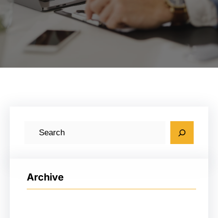
搜
索
Archive