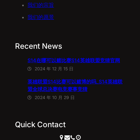
我们的宗旨
我们的愿景
Recent News
S14在哪可以赌比赛S14英雄联盟竞猜官网
2024 年 12 月 15 日
英雄联盟S14比赛可以赌博的吗_S14英雄联
盟全球总决赛电竞赛事竞猜
2024 年 10 月 29 日
Quick Contact