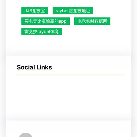
JJB竞技宝
raybet雷竞技地址
买电竞比赛输赢的app
电竞实时数据网
雷竞技raybet体育
Social Links
Facebook
Twitter
LinkedIn
Instagram