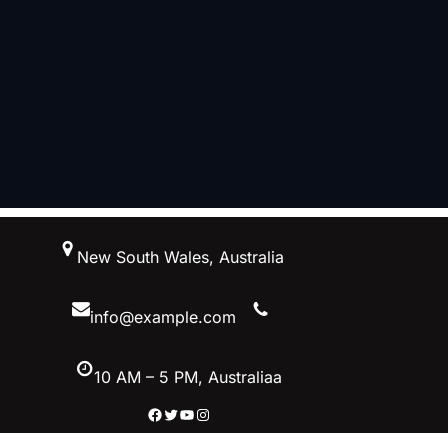
New South Wales, Australia
info@example.com
10 AM – 5 PM, Australiaa
Facebook
Twitter
YouTube
Instagram