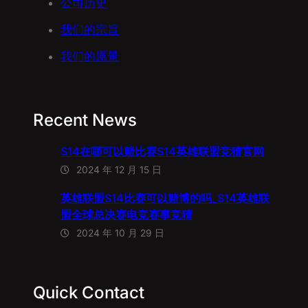
公司历史
我们的宗旨
我们的愿景
Recent News
S14在哪可以赌比赛S14英雄联盟竞猜官网
2024 年 12 月 15 日
英雄联盟S14比赛可以赌博的吗_S14英雄联
盟全球总决赛电竞赛事竞猜
2024 年 10 月 29 日
Quick Contact