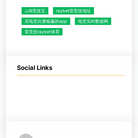
JJB竞技宝
raybet雷竞技地址
买电竞比赛输赢的app
电竞实时数据网
雷竞技raybet体育
Social Links
Facebook
Twitter
LinkedIn
Instagram