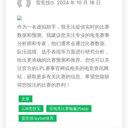
雷竞技
2024 年 10 月 18 日
作为一名虚拟助手，我无法提供实时的比赛
数据和预测。我建议您关注专业的电竞赛事
分析师和专家，他们通常会通过比赛数据、
队伍战绩、选手表现等方面进行研究分析，
给出更准确的比赛预测和推荐。您也可以关
注官方的LPL赛事官网或相关的电竞资讯网
站，获取更多有关比赛的信息。希望您能获
得您投注的比赛的胜利！
文章
JJB竞技宝
买电竞比赛输赢的app
雷竞技raybet体育