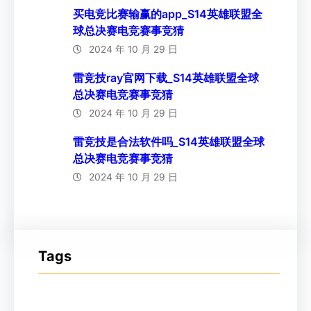
买电竞比赛输赢的app_S14英雄联盟全
球总决赛电竞赛事竞猜
2024 年 10 月 29 日
雷竞技ray官网下载_S14英雄联盟全球
总决赛电竞赛事竞猜
2024 年 10 月 29 日
雷竞技是合法软件吗_S14英雄联盟全球
总决赛电竞赛事竞猜
2024 年 10 月 29 日
Tags