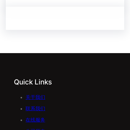
Quick Links
关于我们
联系我们
在线服务