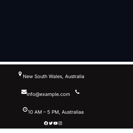
New South Wales, Australia
info@example.com
10 AM – 5 PM, Australiaa
Facebook
Twitter
YouTube
Instagram