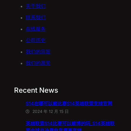
关于我们
联系我们
在线服务
公司历史
我们的宗旨
我们的愿景
Recent News
S14在哪可以赌比赛S14英雄联盟竞猜官网
2024 年 12 月 15 日
英雄联盟S14比赛可以赌博的吗_S14英雄联
盟全球总决赛电竞赛事竞猜