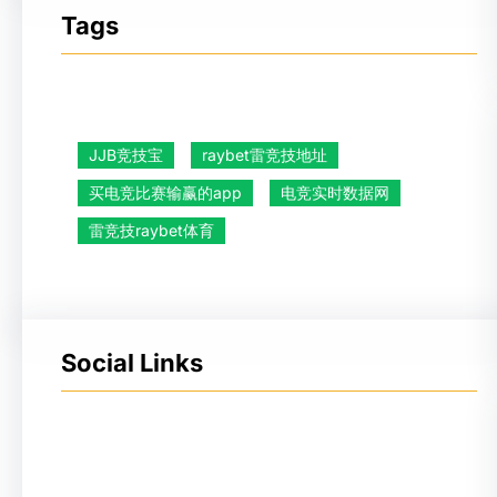
Tags
JJB竞技宝
raybet雷竞技地址
买电竞比赛输赢的app
电竞实时数据网
雷竞技raybet体育
Social Links
Facebook
Twitter
LinkedIn
Instagram