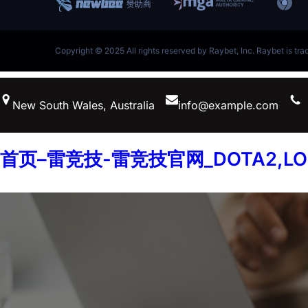
跳
New South Wales, Australia
info@example.com
至
内
容
首页–雷竞技-雷竞技官网_DOTA2,L