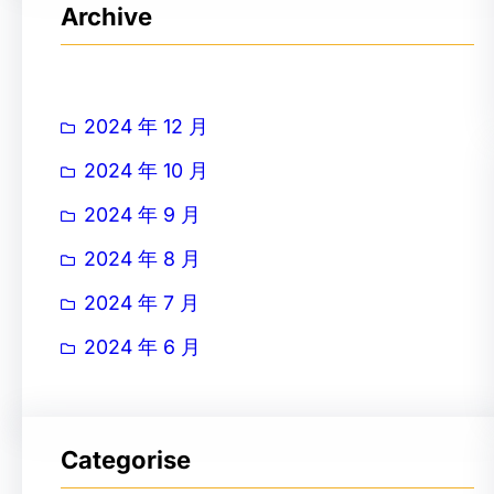
Archive
2024 年 12 月
2024 年 10 月
2024 年 9 月
2024 年 8 月
2024 年 7 月
2024 年 6 月
Categorise