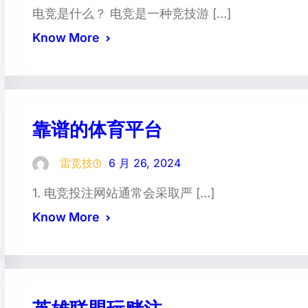
电竞是什么？ 电竞是一种竞技游 […]
Know More
靠谱的体育平台
雷竞技
6 月 26, 2024
1. 电竞投注网站通常会采取严 […]
Know More