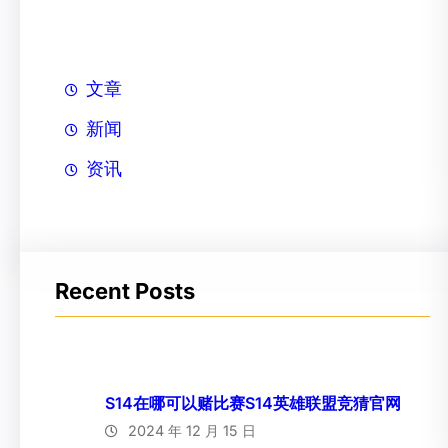
文章
新闻
资讯
Recent Posts
S14在哪可以赌比赛S14英雄联盟竞猜官网
2024 年 12 月 15 日